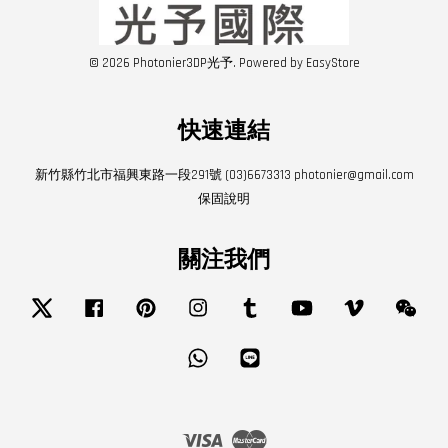
© 2026 Photonier3DP光予. Powered by
EasyStore
快速連結
新竹縣竹北市福興東路一段291號 (03)6673313 photonier@gmail.com
保固說明
關注我們
Twitter
Facebook
Pinterest
Instagram
Tumblr
YouTube
Vimeo
Wech
Whatsapp
Line
Visa
Master