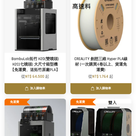
BambuLab拓竹 H2D(雙噴頭)
CREALITY 創想三維 Hyper PLA線
H2C(七噴頭) 大尺寸箱型機
材 (一次購買4卷以上、貨運免
【免運費、送拓竹原廠PLA】
運費)
從
NT$ 64,500
起
從
NT$ 1,764
起
加入購物車
加入購物車
免運費
免運費