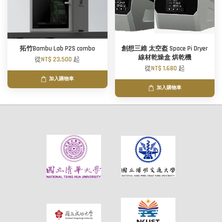
拓竹Bambu Lab P2S combo
創想三維 太空盔 Space Pi Dryer
線材乾燥盒 烘乾機
從
NT$ 23,500
起
從
NT$ 1,680
起
加入購物車
加入購物車