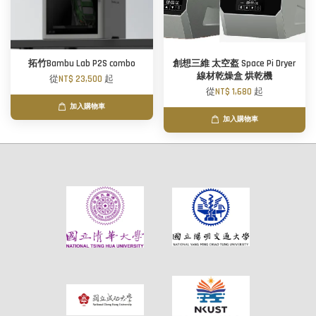
拓竹Bambu Lab P2S combo
創想三維 太空盔 Space Pi Dryer
線材乾燥盒 烘乾機
從
NT$ 23,500
起
從
NT$ 1,680
起
加入購物車
加入購物車