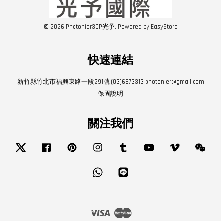
© 2026 Photonier3DP光予. Powered by
EasyStore
快速連結
新竹縣竹北市福興東路一段291號 (03)6673313 photonier@gmail.com
保固說明
關注我們
Twitter
Facebook
Pinterest
Instagram
Tumblr
YouTube
Vimeo
Wech
Whatsapp
Line
Visa
Master