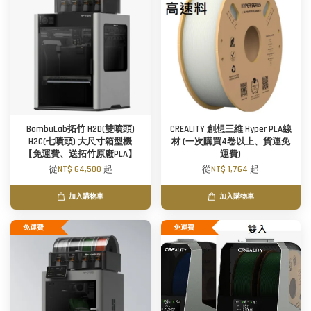
BambuLab拓竹 H2D(雙噴頭)
CREALITY 創想三維 Hyper PLA線
H2C(七噴頭) 大尺寸箱型機
材 (一次購買4卷以上、貨運免
【免運費、送拓竹原廠PLA】
運費)
從
NT$ 64,500
起
從
NT$ 1,764
起
加入購物車
加入購物車
免運費
免運費