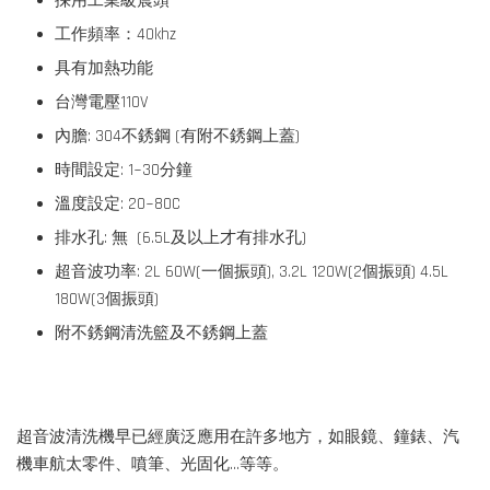
採用工業級震頭
工作頻率：40khz
具有加熱功能
台灣電壓110V
內膽: 304不銹鋼 (有附不銹鋼上蓋)
時間設定: 1~30分鐘
溫度設定: 20~80C
排水孔: 無 (6.5L及以上才有排水孔)
超音波功率: 2L 60W(一個振頭), 3.2L 120W(2個振頭) 4.5L
180W(3個振頭)
附不銹鋼清洗籃及不銹鋼上蓋
超音波清洗機早已經廣泛應用在許多地方，如眼鏡、鐘錶、汽
機車航太零件、噴筆、光固化...等等。